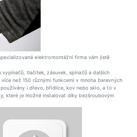
specializovaná elektromontážní firma vám jistě
u vypínačů, tlačítek, zásuvek, spínačů a dalších
 s více než 150 různými funkcemi v mnoha barevných
oužívány i dřevo, břidlice, kov nebo sklo, a to v
ky, které je možné instalovat díky bezšroubovým