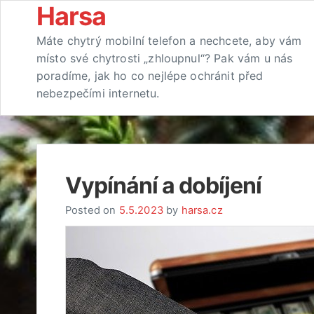
Skip
Harsa
to
Máte chytrý mobilní telefon a nechcete, aby vám
content
místo své chytrosti „zhloupnul“? Pak vám u nás
poradíme, jak ho co nejlépe ochránit před
nebezpečími internetu.
Vypínání a dobíjení
Posted on
5.5.2023
by
harsa.cz