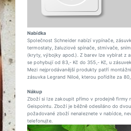
Nabídka
Společnost Schneider nabízí vypínače, zásuvk
termostaty, žaluziové spínače, stmívače, sní
(kryty, výbojky apod.). Z barev lze vybírat z 
se pohybují od 83,- Kč do 355,- Kč, u zásuvek
Mezi nejprodávanější produkty patří montážní
zásuvka Legrand Niloé, kterou pořídíte za 80
Nákup
Zboží si lze zakoupit přímo v prodejně firmy
Geispointu. Zboží je běžně odesíláno do dvo
požadované zboží nenaleznete v nabídce, nev
telefonujte.