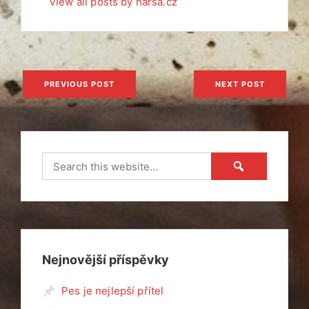
View all posts by harsa.cz
Navigace
PREVIOUS POST
NEXT POST
pro
příspěvek
Nejnovější příspěvky
Pes je nejlepší přítel