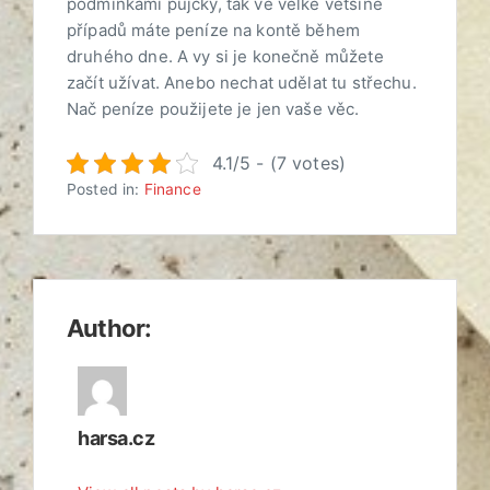
podmínkami půjčky, tak ve velké většině
případů máte peníze na kontě během
druhého dne. A vy si je konečně můžete
začít užívat. Anebo nechat udělat tu střechu.
Nač peníze použijete je jen vaše věc.
4.1/5 - (7 votes)
Posted in:
Finance
Author:
harsa.cz