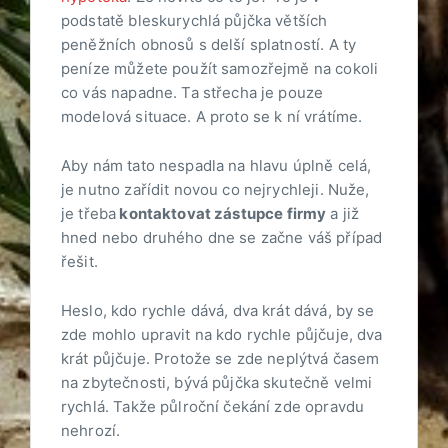
podstatě bleskurychlá půjčka větších
peněžních obnosů s delší splatností. A ty
peníze můžete použít samozřejmě na cokoli
co vás napadne. Ta střecha je pouze
modelová situace. A proto se k ní vrátíme.
Aby nám tato nespadla na hlavu úplně celá,
je nutno zařídit novou co nejrychleji. Nuže,
je třeba
kontaktovat zástupce firmy
a již
hned nebo druhého dne se začne váš případ
řešit.
Heslo, kdo rychle dává, dva krát dává, by se
zde mohlo upravit na kdo rychle půjčuje, dva
krát půjčuje. Protože se zde neplýtvá časem
na zbytečnosti, bývá půjčka skutečně velmi
rychlá. Takže půlroční čekání zde opravdu
nehrozí.