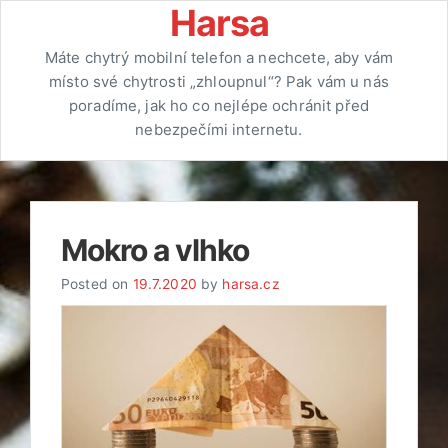
Skip
Harsa
to
Máte chytrý mobilní telefon a nechcete, aby vám
content
místo své chytrosti „zhloupnul“? Pak vám u nás
poradíme, jak ho co nejlépe ochránit před
nebezpečími internetu.
Mokro a vlhko
Posted on
19.7.2020
by
harsa.cz