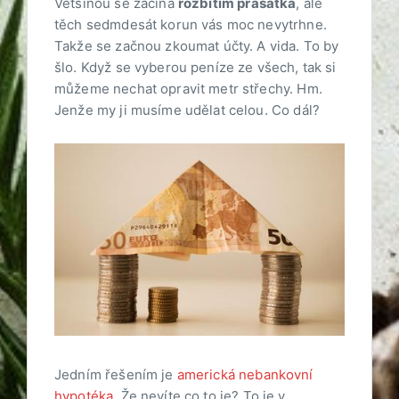
Většinou se začíná
rozbitím prasátka
, ale
těch sedmdesát korun vás moc nevytrhne.
Takže se začnou zkoumat účty. A vida. To by
šlo. Když se vyberou peníze ze všech, tak si
můžeme nechat opravit metr střechy. Hm.
Jenže my ji musíme udělat celou. Co dál?
Jedním řešením je
americká nebankovní
hypotéka
. Že nevíte co to je? To je v