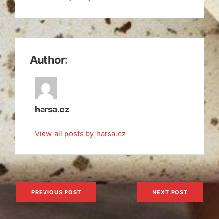
Author:
harsa.cz
View all posts by harsa.cz
Navigace
PREVIOUS POST
NEXT POST
pro