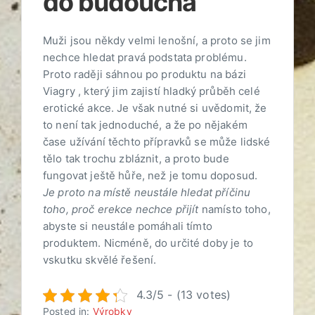
do budoucna
Muži jsou někdy velmi lenošní, a proto se jim
nechce hledat pravá podstata problému.
Proto raději sáhnou po produktu na bázi
Viagry
, který jim zajistí hladký průběh celé
erotické akce. Je však nutné si uvědomit, že
to není tak jednoduché, a že po nějakém
čase užívání těchto přípravků se může lidské
tělo tak trochu zbláznit, a proto bude
fungovat ještě hůře, než je tomu doposud.
Je proto na místě neustále hledat příčinu
toho, proč erekce nechce přijít
namísto toho,
abyste si neustále pomáhali tímto
produktem. Nicméně, do určité doby je to
vskutku skvělé řešení.
4.3/5 - (13 votes)
Posted in:
Výrobky