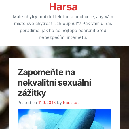
Skip
Harsa
to
Máte chytrý mobilní telefon a nechcete, aby vám
content
místo své chytrosti „zhloupnul“? Pak vám u nás
poradíme, jak ho co nejlépe ochránit před
nebezpečími internetu.
Zapomeňte na
nekvalitní sexuální
zážitky
Posted on
11.9.2018
by
harsa.cz