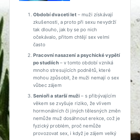
Období dvaceti let
– muži získávají
zkušenosti, a proto při sexu nevydrží
tak dlouho, jak by se po nich
očekávalo, přitom chtějí sex velmi
často
Pracovní nasazení a psychické vypětí
po studiích
– v tomto období vzniká
mnoho stresujících podnětů, které
mohou způsobit, že muži nemají o sex
vůbec zájem
Senioři a starší muži
– s přibývajícím
věkem se zvyšuje riziko, že vlivem
hormonálních či jiných tělesných změn
nemůže muž dosáhnout erekce, což je
fyzický problém, proč nemůže
provozovat sex, i když je zájem velký