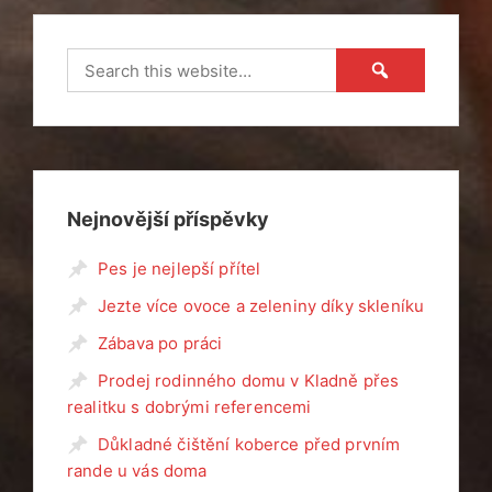
příspěvek
Nejnovější příspěvky
Pes je nejlepší přítel
Jezte více ovoce a zeleniny díky skleníku
Zábava po práci
Prodej rodinného domu v Kladně přes
realitku s dobrými referencemi
Důkladné čištění koberce před prvním
rande u vás doma