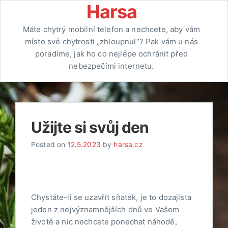
Skip
Harsa
to
Máte chytrý mobilní telefon a nechcete, aby vám
content
místo své chytrosti „zhloupnul“? Pak vám u nás
poradíme, jak ho co nejlépe ochránit před
nebezpečími internetu.
Užijte si svůj den
Posted on
12.5.2023
by
harsa.cz
Chystáte-li se uzavřít sňatek, je to dozajista
jeden z nejvýznamnějších dnů ve Vašem
životě a nic nechcete ponechat náhodě,