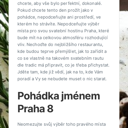
chcete, aby vše bylo perfektní, dokonalé.
Pokud chcete tento den prožít jako v
pohádce, nepodceňujte ani prostředí, ve
kterém ho strávíte. Nepodceňujte výběr
místa pro svou
svatební hostinu Praha
, které
bude mít na celkovou atmosféru rozhodující
vliv. Nechoďte do nejbližšího restaurantu,
kde budou teprve přemýšlet, jak to zařídit a
co se vlastně na takovém svatebním rautu
dle tradic má připravit, co je třeba přichystat.
Jděte tam, kde již vědí, jak na to, kde Vám
poradí a Vy se nebudete muset o nic starat.
Pohádka jménem
Praha 8
Neomezujte svůj výběr toho pravého místa