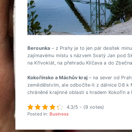
Berounka
– z Prahy je to jen pár desítek min
zajímavému místu s názvem Svatý Jan pod Skal
na Křivoklát, na přehradu Klíčava a do Zbečna.
Kokořínsko a Máchův kraj
– na sever od Prah
zemědělstvím, ale odbočíte-li z dálnice D8 k 
chráněné krajinné oblasti s hradem Kokořín 
4.3/5 - (9 votes)
Posted in:
Business