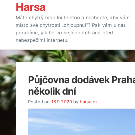
Skip
Harsa
to
Máte chytrý mobilní telefon a nechcete, aby vám
content
místo své chytrosti „zhloupnul“? Pak vám u nás
poradíme, jak ho co nejlépe ochránit před
nebezpečími internetu.
Půjčovna dodávek Praha z
několik dní
Posted on
16.9.2020
by
harsa.cz