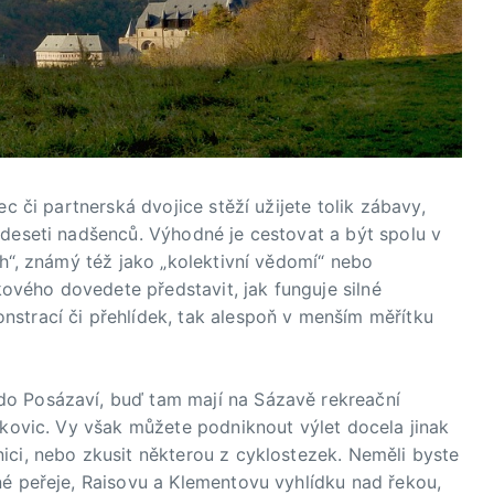
ec či partnerská dvojice stěží užijete tolik zábavy,
 deseti nadšenců. Výhodné je cestovat a být spolu v
ch“, známý též jako „kolektivní vědomí“ nebo
akového dovedete představit, jak funguje silné
strací či přehlídek, tak alespoň v menším měřítku
o Posázaví, buď tam mají na Sázavě rekreační
íkovic. Vy však můžete podniknout výlet docela jinak
ici, nebo zkusit některou z cyklostezek. Neměli byste
né peřeje, Raisovu a Klementovu vyhlídku nad řekou,