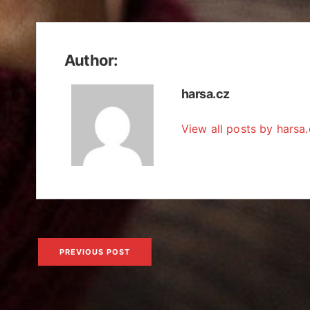
Author:
harsa.cz
View all posts by harsa
Navigace
PREVIOUS POST
pro
příspěvek