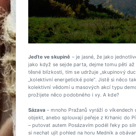
Jeďte ve skupině
– je jasné, že jako jednotliv
jako když se sejde parta, dejme tomu pěti až
těsné blízkosti, tím se udržuje „skupinový du
„kolektivní energetické pole“. Jistě si něco t
kolektivní vědomí u masových akcí typu demon
prožijete něco podobného i vy. A kde?
Sázava
– mnoho Pražanů vyráží o víkendech d
objekt, anebo splouvají peřeje z Krhanic do P
– putovat autem Posázavím podél řeky po siln
si nechat ujít pohled na horu Medník a obáva