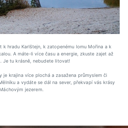
ut k hradu Karlštejn, k zatopenému lomu Mořina a k
ou. A máte-li více času a energie, zkuste zajet až
 Je tu krásně, nebudete litovat!
y je krajina více plochá a zasažena průmyslem či
Mělníku a vydáte se dál na sever, překvapí vás krásy
a Máchovým jezerem.