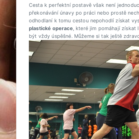
Cesta k perfektní postavě však není jednoduch
překonávání únavy po práci nebo prostě nech
odhodlaní k tomu cestou nepohodlí získat vysn
plastické operace
, které jim pomáhají získat
být vždy úspěšné. Můžeme si tak ještě zdravot