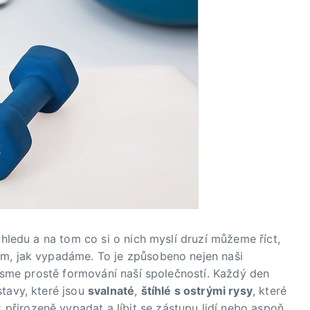
zhledu a na tom co si o nich myslí druzí můžeme říct,
om, jak vypadáme. To je způsobeno nejen naši
e jsme prostě formování naší společností. Každý den
stavy, které jsou
svalnaté
,
štíhlé s ostrými rysy
, které
řirozeně vypadat a líbit se zástupu lidí nebo aspoň