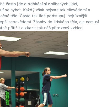
á často jde o odříkání si oblíbených jídel,
uť se hýbat. Každý však nejsme tak cílevědomí a
ěné tělo. Často tak lidé podstupují nejrůznější
 lepší sebevědomí. Zásahy do lidského těla, ale nemusí
ně přitížit a zkazit tak náš přirozený vzhled.