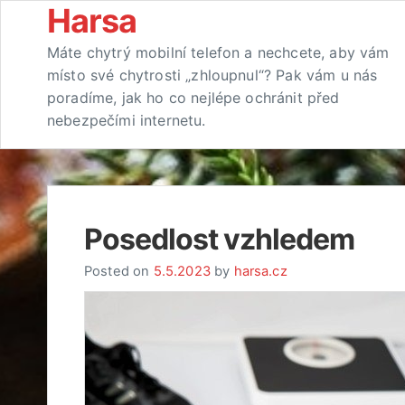
Skip
Harsa
to
Máte chytrý mobilní telefon a nechcete, aby vám
content
místo své chytrosti „zhloupnul“? Pak vám u nás
poradíme, jak ho co nejlépe ochránit před
nebezpečími internetu.
Posedlost vzhledem
Posted on
5.5.2023
by
harsa.cz