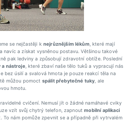
me se nejčastěji k
nejrůznějším lékům
, které mají
kila navíc a získat vysněnou postavu. Většinou takové
žně pak ledviny a způsobují zdravotní obtíže. Poslední
 a nástroje
, které zbaví naše tělo tuků a vypracují nás
de bez úsilí a svalová hmota je pouze reakcí těla na
rčitě můžou pomoct
spálit přebytečné tuky
, ale
ovou hmotu.
pravidelné cvičení. Nemusí jít o žádné namáhavé cviky
uze vzít svůj chytrý telefon, zapnout
mobilní aplikaci
at. To nám pomůže zpevnit se a případně při vytrvalém