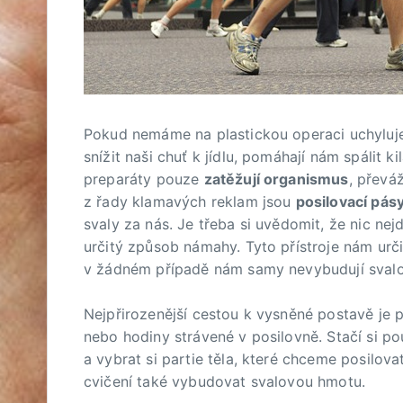
Pokud nemáme na plastickou operaci uchyluje
snížit naši chuť k jídlu, pomáhají nám spálit 
preparáty pouze
zatěžují organismus
, převá
z řady klamavých reklam jsou
posilovací pásy
svaly za nás. Je třeba si uvědomit, že nic nej
určitý způsob námahy. Tyto přístroje nám u
v žádném případě nám samy nevybudují sval
Nejpřirozenější cestou k vysněné postavě je 
nebo hodiny strávené v posilovně. Stačí si po
a vybrat si partie těla, které chceme posilov
cvičení také vybudovat svalovou hmotu.