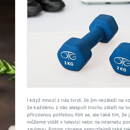
I když mnozí z nás tvrdí, že jim nezáleží na v
že každému z nás alespoň trochu záleží na t
přirozenou potřebou líbit se, ale také tím, ž
můžeme vidět v televizi nebo na internetu po
zaujmou. Potom chceme samozřejmě také tak p