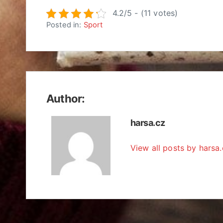
4.2/5 - (11 votes)
Posted in:
Sport
Author:
harsa.cz
View all posts by harsa