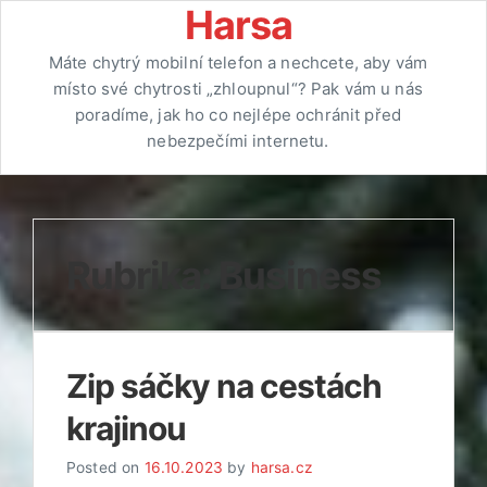
Skip
Harsa
to
Máte chytrý mobilní telefon a nechcete, aby vám
content
místo své chytrosti „zhloupnul“? Pak vám u nás
poradíme, jak ho co nejlépe ochránit před
nebezpečími internetu.
Rubrika:
Business
Zip sáčky na cestách
krajinou
Posted on
16.10.2023
by
harsa.cz