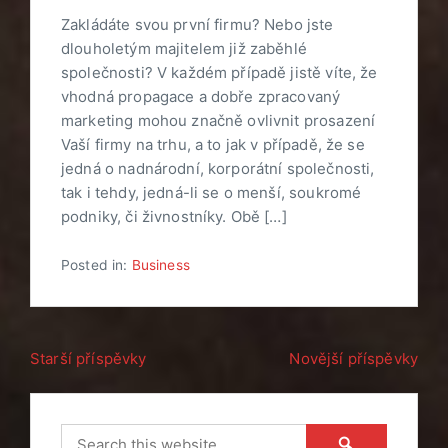
Zakládáte svou první firmu? Nebo jste
dlouholetým majitelem již zaběhlé
společnosti? V každém případě jistě víte, že
vhodná propagace a dobře zpracovaný
marketing mohou značně ovlivnit prosazení
Vaší firmy na trhu, a to jak v případě, že se
jedná o nadnárodní, korporátní společnosti,
tak i tehdy, jedná-li se o menší, soukromé
podniky, či živnostníky. Obě […]
Posted in:
Business
Navigace
Starší příspěvky
Novější příspěvky
pro