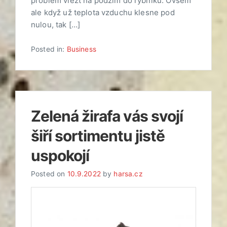
problém vlézt na podzim do rybníku. Ovšem
ale když už teplota vzduchu klesne pod
nulou, tak […]
Posted in:
Business
Zelená žirafa vás svojí
šiří sortimentu jistě
uspokojí
Posted on
10.9.2022
by
harsa.cz