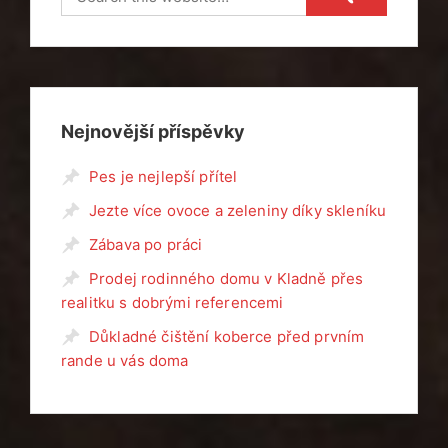
příspěvky
Nejnovější příspěvky
Pes je nejlepší přítel
Jezte více ovoce a zeleniny díky skleníku
Zábava po práci
Prodej rodinného domu v Kladně přes
realitku s dobrými referencemi
Důkladné čištění koberce před prvním
rande u vás doma