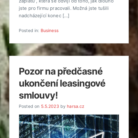
záplatu“, která se odvíjí od toho, jak dlouho
jste pro firmu pracovali. Možná jste tušili
nadcházející konec […]
Posted in:
Business
Pozor na předčasné
ukončení leasingové
smlouvy!
Posted on
5.5.2023
by
harsa.cz