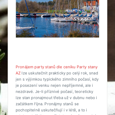
Pronájem party stanů dle ceníku Party stany
AZ
lze uskutečnit prakticky po celý rok, snad
jen s výjimkou typického zimního počasí, kdy
je posezení venku nejen nepříjemné, ale i
nezdravé. Je-li příznivé počasí, teoreticky
lze stan pronajmout třeba už v dubnu nebo i
začátkem října. Pronájmy stanů se
pochopitelně uskutečňují i v létě, a to i