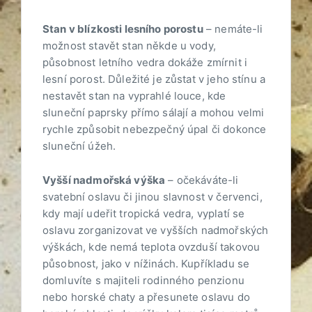
Stan v blízkosti lesního porostu
– nemáte-li
možnost stavět stan někde u vody,
působnost letního vedra dokáže zmírnit i
lesní porost. Důležité je zůstat v jeho stínu a
nestavět stan na vyprahlé louce, kde
sluneční paprsky přímo sálají a mohou velmi
rychle způsobit nebezpečný úpal či dokonce
sluneční úžeh.
Vyšší nadmořská výška
– očekáváte-li
svatební oslavu či jinou slavnost v červenci,
kdy mají udeřit tropická vedra, vyplatí se
oslavu zorganizovat ve vyšších nadmořských
výškách, kde nemá teplota ovzduší takovou
působnost, jako v nížinách. Kupříkladu se
domluvíte s majiteli rodinného penzionu
nebo horské chaty a přesunete oslavu do