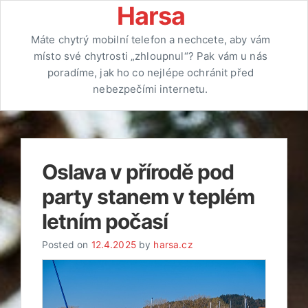
Skip
Harsa
to
Máte chytrý mobilní telefon a nechcete, aby vám
content
místo své chytrosti „zhloupnul“? Pak vám u nás
poradíme, jak ho co nejlépe ochránit před
nebezpečími internetu.
Oslava v přírodě pod
party stanem v teplém
letním počasí
Posted on
12.4.2025
by
harsa.cz