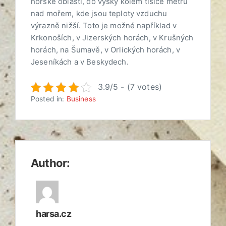
horské oblasti, do výšky kolem tisíce metrů
nad mořem, kde jsou teploty vzduchu
výrazně nižší. Toto je možné například v
Krkonoších, v Jizerských horách, v Krušných
horách, na Šumavě, v Orlických horách, v
Jeseníkách a v Beskydech.
3.9/5 - (7 votes)
Posted in:
Business
Author:
harsa.cz