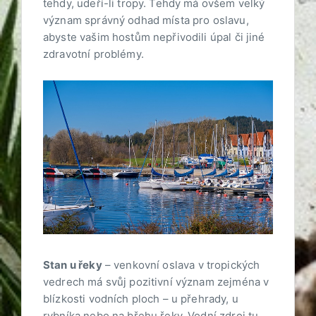
tehdy, udeří-li tropy. Tehdy má ovšem velký
význam správný odhad místa pro oslavu,
abyste vašim hostům nepřivodili úpal či jiné
zdravotní problémy.
Stan u řeky
– venkovní oslava v tropických
vedrech má svůj pozitivní význam zejména v
blízkosti vodních ploch – u přehrady, u
rybníka nebo na břehu řeky. Vodní zdroj tu