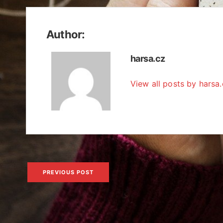
Author:
harsa.cz
View all posts by harsa
Navigace
PREVIOUS POST
pro
příspěvek