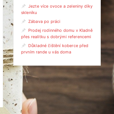
Jezte více ovoce a zeleniny díky
skleníku
Zábava po práci
Prodej rodinného domu v Kladně
přes realitku s dobrými referencemi
Důkladné čištění koberce před
prvním rande u vás doma