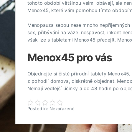
tohoto období většinou velmi obávají, ale nen
Menox45, které vám pomohou tímto obdobím 
Menopauza
sebou nese mnoho nepříjemných pří
sex, přibývání na váze, nespavost, inkontin
však lze s tabletami Menox45 předejít. Men
Menox45 pro vás
Objednejte si čistě přírodní tablety Menox45,
z pohodlí domova, diskrétně objednat. Menox
Nemají vedlejší účinky a do 48 hodin po obje
Posted in: Nezařazené