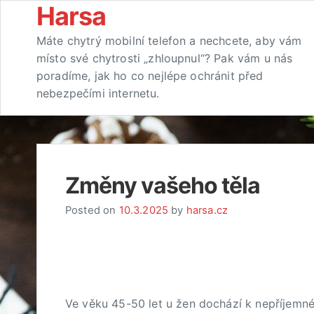
Skip
Harsa
to
Máte chytrý mobilní telefon a nechcete, aby vám
content
místo své chytrosti „zhloupnul“? Pak vám u nás
poradíme, jak ho co nejlépe ochránit před
nebezpečími internetu.
Změny vašeho těla
Posted on
10.3.2025
by
harsa.cz
Ve věku 45-50 let u žen dochází k nepříjemn