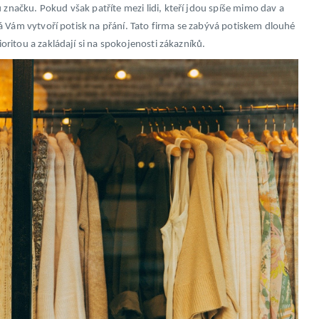
 značku. Pokud však patříte mezi lidi, kteří jdou spíše mimo dav a
terá Vám vytvoří potisk na přání. Tato firma se zabývá potiskem dlouhé
prioritou a zakládají si na spokojenosti zákazníků.