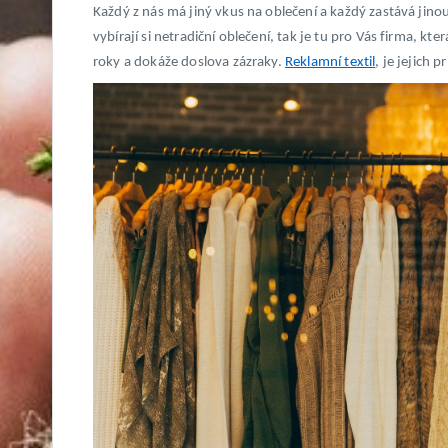
Každý z nás má jiný vkus na oblečení a každý zastává jinou
vybírají si netradiční oblečení, tak je tu pro Vás firma, k
roky a dokáže doslova zázraky.
Reklamní textil
, je jejich 