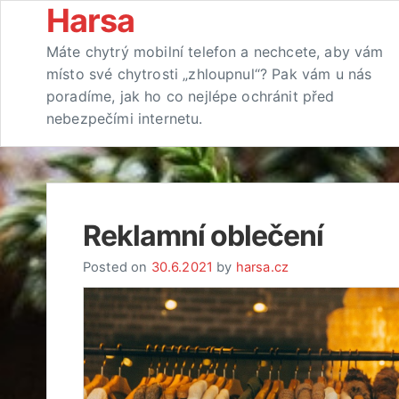
Skip
Harsa
to
Máte chytrý mobilní telefon a nechcete, aby vám
content
místo své chytrosti „zhloupnul“? Pak vám u nás
poradíme, jak ho co nejlépe ochránit před
nebezpečími internetu.
Reklamní oblečení
Posted on
30.6.2021
by
harsa.cz