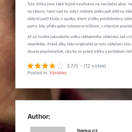
Tyto trička jsou také hojně využívány na nevšední akce. Ve
na tábory. Není nad to, když můžete překvapit děti na t
oblasti patří kluby a spolky, které si díky potištěnému ob
party, kdy překvapíte oslavence tričkem, s vtipným popis
Ať už zvolíte jakoukoliv volbu reklamního oblečení, tak si bu
nesetkáte. Právě díky této originalitě je toto oblečení více
zkuste popřemýšlet, zda by se právě tričko s potiskem neh
3.7/5 - (12 votes)
Posted in:
Výrobky
Author:
harsa.cz