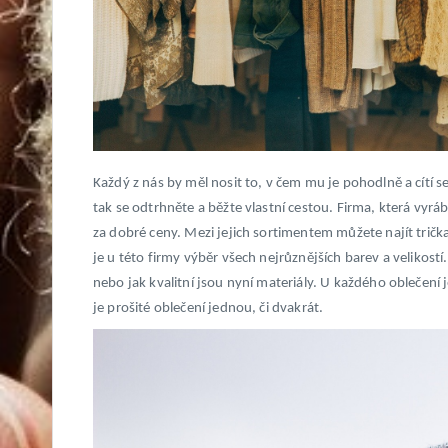
Každý z nás by měl nosit to, v čem mu je pohodlně a cítí 
tak se odtrhněte a běžte vlastní cestou. Firma, která vyrá
za dobré ceny. Mezi jejich sortimentem můžete najít trička,
je u této firmy výběr všech nejrůznějších barev a velikostí
nebo jak kvalitní jsou nyní materiály. U každého oblečení 
je prošité oblečení jednou, či dvakrát.