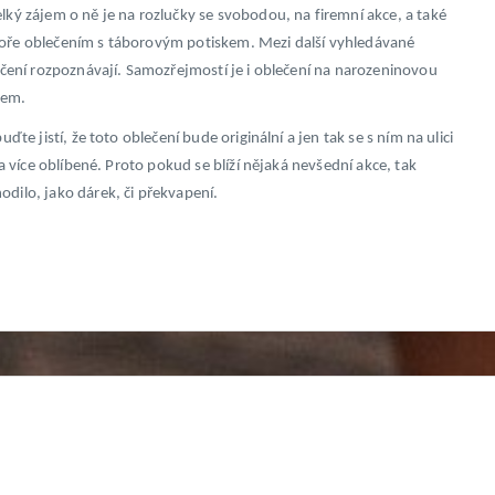
lký zájem o ně je na rozlučky se svobodou, na firemní akce, a také
áboře oblečením s táborovým potiskem. Mezi další vyhledávané
lečení rozpoznávají. Samozřejmostí je i oblečení na narozeninovou
kem.
ďte jistí, že toto oblečení bude originální a jen tak se s ním na ulici
 a více oblíbené. Proto pokud se blíží nějaká nevšední akce, tak
odilo, jako dárek, či překvapení.