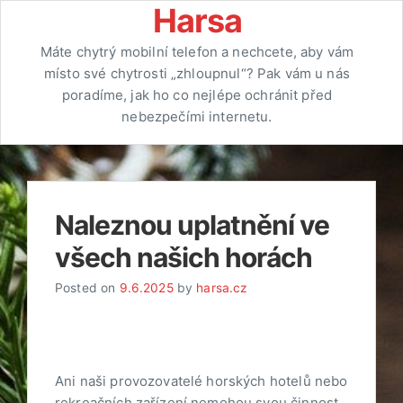
Skip
Harsa
to
Máte chytrý mobilní telefon a nechcete, aby vám
content
místo své chytrosti „zhloupnul“? Pak vám u nás
poradíme, jak ho co nejlépe ochránit před
nebezpečími internetu.
Naleznou uplatnění ve
všech našich horách
Posted on
9.6.2025
by
harsa.cz
Ani naši provozovatelé horských hotelů nebo
rekreačních zařízení nemohou svou činnost