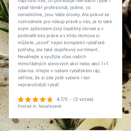
naprosto vše, co potřebuje rekreační rybář i
rybář téměř profesionál, jediné, co
nenabízíme, jsou Vaše úlovky. Ale pokud se
rozhodnete pro nákup právě u nás, je to také
svým způsobem jistý úspěšný úlovek a v
podstatě bez práce a v klidu domova si
můžete „ulovit“ nejen kompletní rybářské
potřeby, ale také doplňkový sortiment.
Neváhejte a využijte včas našich
mimořádných slevových akcí nebo akcí 1+1
zdarma. Vítejte v našem rybářském ráji,
věříme, že si zde jistě vybere i ten
nejnáročnější rybář.
4.7/5 - (3 votes)
Posted in: Nezařazené