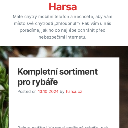
Skip
Harsa
to
Máte chytrý mobilní telefon a nechcete, aby vám
content
místo své chytrosti „zhloupnul“? Pak vám u nás
poradíme, jak ho co nejlépe ochránit před
nebezpečími internetu.
Kompletní sortiment
pro rybáře
Posted on
13.10.2024
by
harsa.cz
Pokud patříte i Vy mezi nadšené rybáře, pak